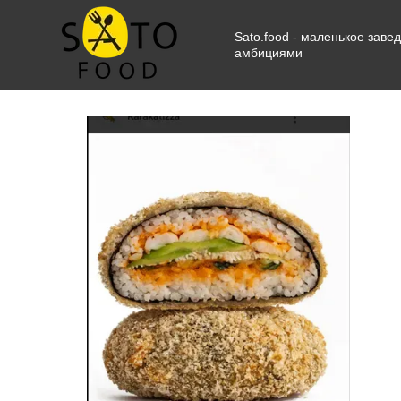
Перейти к основному контенту
Sato.food - маленькое зав
амбициями