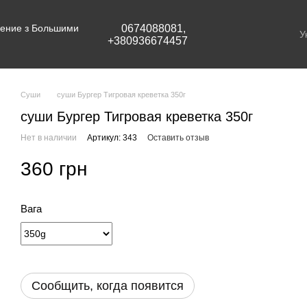
едение з Большими
0674088081,
У
+380936674457
Суши
суши Бургер Тигровая креветка 350г
суши Бургер Тигровая креветка 350г
Нет в наличии
Артикул: 343
Оставить отзыв
360 грн
Вага
Сообщить, когда появится