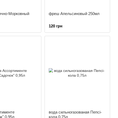
чно-Морковный
фреш Апельсиновый 250мл
120 грн
ртименте
вода сильногазованая Пепсі-
к" 0,95л
кола 0,75л