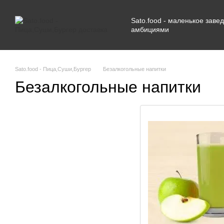
Перейти к основному контенту
Sato.food - маленькое зав
амбициями
Sato.food - Пица,Суши,Бургер
Безалкогольные напитки
Безалкогольные напитки