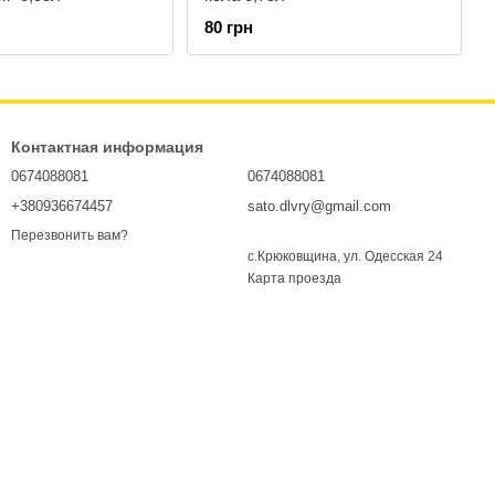
80 грн
Контактная информация
0674088081
0674088081
+380936674457
sato.dlvry@gmail.com
Перезвонить вам?
с.Крюковщина, ул. Одесская 24
Карта проезда