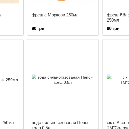
мл
фреш с Моркови 250мл
фреш Ябло
250мл
90 грн
90 грн
 250мл
вода сильногазованая Пепсі-
сік в Ассо
кола 0,5л
ТМ"Садочо