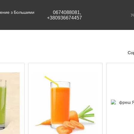
едение з Большими
0674088081,
У
+380936674457
Со