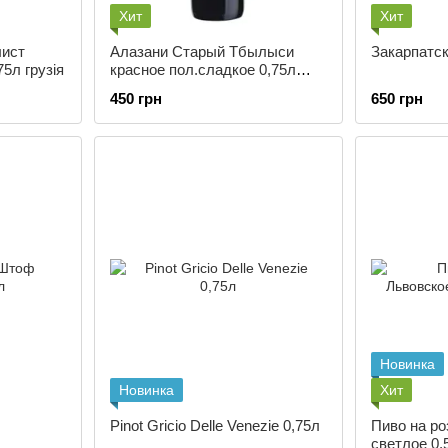
Хит
Хит
лист
Алазани Старый Тбылыси
Закарпатск
5л грузія
красное пол.сладкое 0,75л
Грузия
450 грн
650 грн
Новинка
Новинка
Хит
Pinot Gricio Delle Venezie 0,75л
Пиво на р
светлое 0,