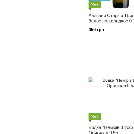
Хит
Алазани Старый Тби
белое пол.сладкое 0.7
450 грн
Хит
Водка *Немірів Штоф
Оригинал 0,5л