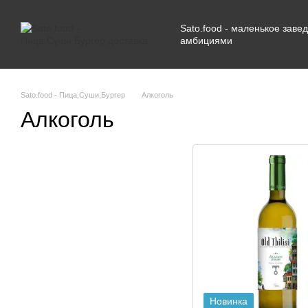
Перейти к основному контенту
Sato.food - маленькое зав
амбициями
Sato.food - Пица,Суши,Бургер
Алкоголь
Алкоголь
Новинка