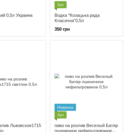
Хит
ий 0,5л Украина
Водка *Козацька рада
Класична"0,5л
350 грн
Новинка
Хит
озлив Львовское1715
пиво на розлив Веселый Батяр
5л
пшеничное нефильтрованое