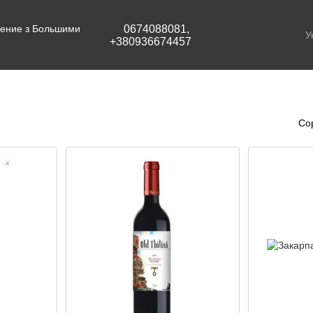
едение з Большими
0674088081,
У
+380936674457
Со