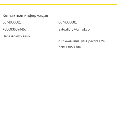
Контактная информация
0674088081
0674088081
+380936674457
sato.dlvry@gmail.com
Перезвонить вам?
с.Крюковщина, ул. Одесская 24
Карта проезда