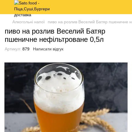
Алкогольні напої
пиво на розлив Веселий Батяр пшеничне н
пиво на розлив Веселий Батяр
пшеничне нефільтроване 0,5л
Артикул:
879
Написати відгук