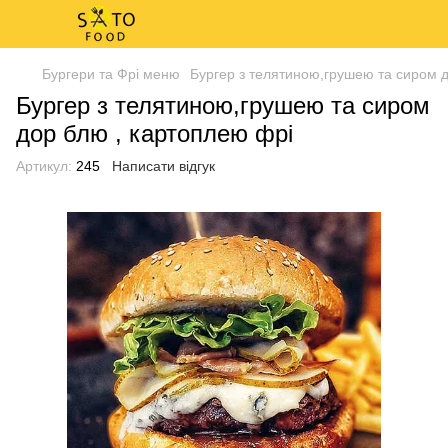
Бургери та Фрі меню
Бургер з телятиною,грушею та сиром 
Бургер з телятиною,грушею та сиром
дор блю , картоплею фрі
Артикул:
245
Написати відгук