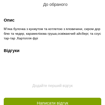
До обраного
Опис
М'яка булочка з кунжутом та котлетою з яловичини, сиром дор
блю та чедер, карамелізова груша,освіжаючий айсберг, та соус
тар-тар ,Картопля фрі
Відгуки
Додайте перший відгук
Написати відгук